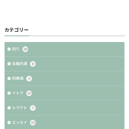
カテゴリー
釣り
30
朱鞠内湖
8
阿寒湖
5
イトウ
10
トラウト
7
エッセイ
19