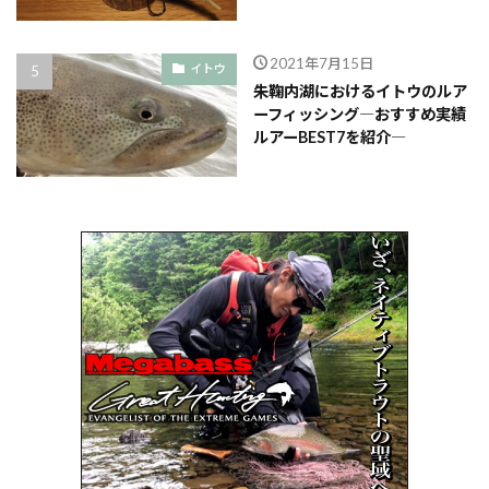
2021年7月15日
イトウ
朱鞠内湖におけるイトウのルア
ーフィッシング―おすすめ実績
ルアーBEST7を紹介―