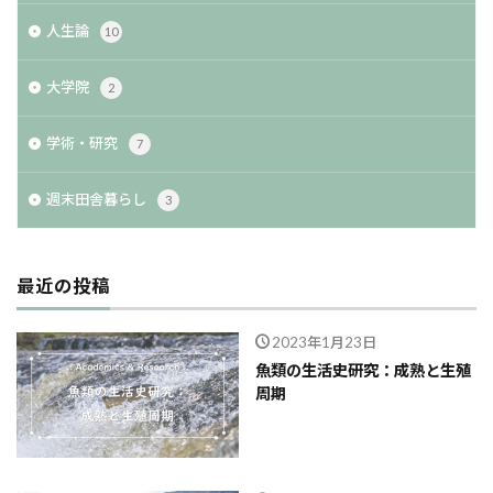
人生論
10
大学院
2
学術・研究
7
週末田舎暮らし
3
最近の投稿
2023年1月23日
魚類の生活史研究：成熟と生殖
周期