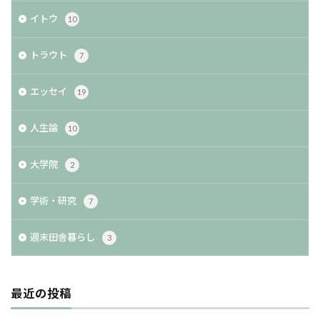
イトウ
10
トラウト
7
エッセイ
19
人生論
10
大学院
2
学術・研究
7
週末田舎暮らし
3
最近の投稿