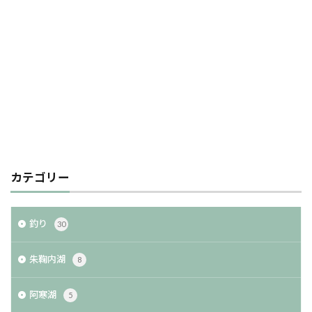
カテゴリー
釣り
30
朱鞠内湖
8
阿寒湖
5