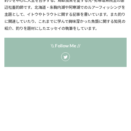
釣りを中心に人生を哲学する。鳥獣虫魚を愛する元･劣等理系院生の底
辺社畜釣師です。北海道・朱鞠内湖や阿寒湖でのルアーフィッシングを
主題として、​イトウやトラウトに関する記事を書いています。また釣り
に関連していたり、​これまでに学んで興味深かった魚類に関する知見の
紹介、釣りを題材にしたエッセイの執筆をしています。
\\ Follow Me //