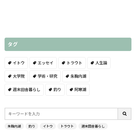
タグ
イトウ
エッセイ
トラウト
人生論
大学院
学術・研究
朱鞠内湖
週末田舎暮らし
釣り
阿寒湖
朱鞠内湖
釣り
イトウ
トラウト
週末田舎暮らし