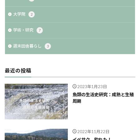
大学院
2
学術・研究
7
週末田舎暮らし
3
最近の投稿
2023年1月23日
魚類の生活史研究：成熟と生殖
周期
2022年11月22日
イペサク、釣れた！