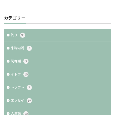
カテゴリー
釣り
30
朱鞠内湖
8
阿寒湖
5
イトウ
10
トラウト
7
エッセイ
19
人生論
10