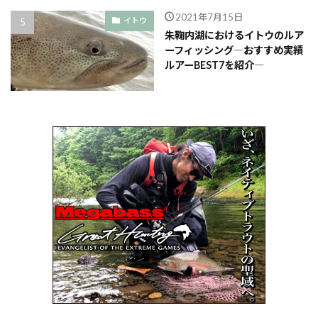
2021年7月15日
イトウ
朱鞠内湖におけるイトウのルア
ーフィッシング―おすすめ実績
ルアーBEST7を紹介―