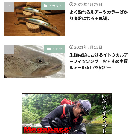
2022年6月29日
トラウト
よく釣れるルアーやカラーばか
り廃盤になる不思議。
2021年7月15日
イトウ
朱鞠内湖におけるイトウのルア
ーフィッシング―おすすめ実績
ルアーBEST7を紹介―