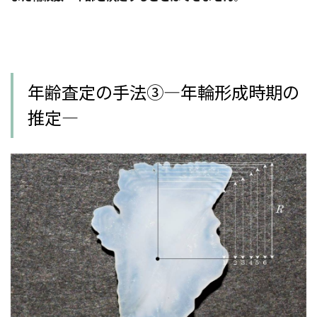
年齢査定の手法③―年輪形成時期の
推定―