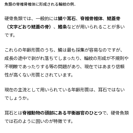
魚類の脊椎骨椎体に形成される輪紋の例．
硬骨魚類では、一般的には
鱗
や
耳石
、
脊椎骨椎体
、
鰓蓋骨
（文字どおり鰓蓋の骨）
、
鰭条
などが用いられることが多い
です。
これらの年齢形質のうち、鱗は最も採集が容易なのですが、
成長の途中で剥がれ落ちてしまったり、輪紋の形成が不規則や
不明瞭であったりする等の問題があり、現在ではあまり信頼
性が高くない形質とされています。
現在の主流として用いられている年齢形質は、耳石ではない
でしょうか。
耳石とは
脊椎動物の頭部にある平衡器官のひとつ
で、硬骨魚類
では石のように固いのが特徴です。