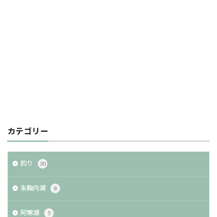
カテゴリー
釣り
30
朱鞠内湖
8
阿寒湖
5