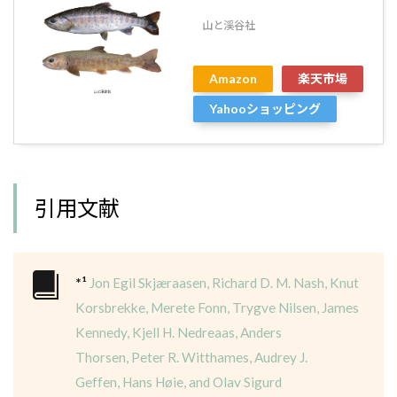
山と渓谷社
Amazon
楽天市場
Yahooショッピング
引用文献
*¹
Jon Egil Skjæraasen
,
Richard D. M. Nash
,
Knut
Korsbrekke
,
Merete Fonn
,
Trygve Nilsen
,
James
Kennedy
,
Kjell H. Nedreaas
,
Anders
Thorsen
,
Peter R. Witthames
,
Audrey J.
Geffen
,
Hans Høie
, and
Olav Sigurd