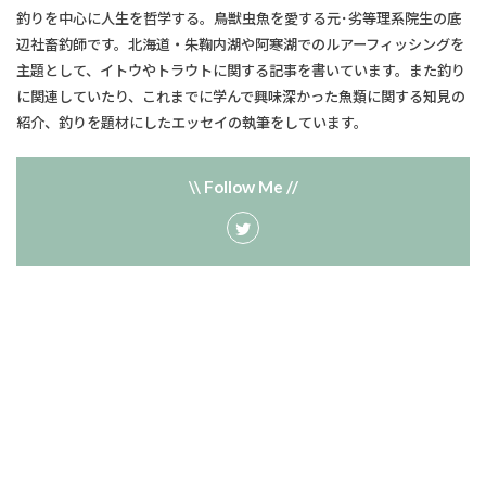
釣りを中心に人生を哲学する。鳥獣虫魚を愛する元･劣等理系院生の底
辺社畜釣師です。北海道・朱鞠内湖や阿寒湖でのルアーフィッシングを
主題として、​イトウやトラウトに関する記事を書いています。また釣り
に関連していたり、​これまでに学んで興味深かった魚類に関する知見の
紹介、釣りを題材にしたエッセイの執筆をしています。
\\ Follow Me //