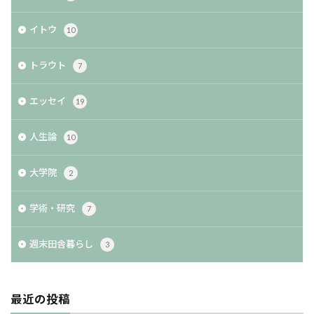
イトウ
10
トラウト
7
エッセイ
19
人生論
10
大学院
2
学術・研究
7
週末田舎暮らし
3
最近の投稿