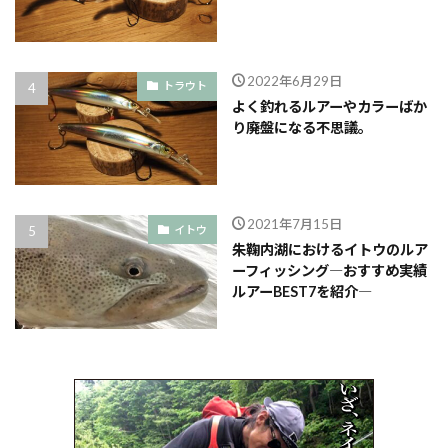
2022年6月29日
トラウト
よく釣れるルアーやカラーばか
り廃盤になる不思議。
2021年7月15日
イトウ
朱鞠内湖におけるイトウのルア
ーフィッシング―おすすめ実績
ルアーBEST7を紹介―