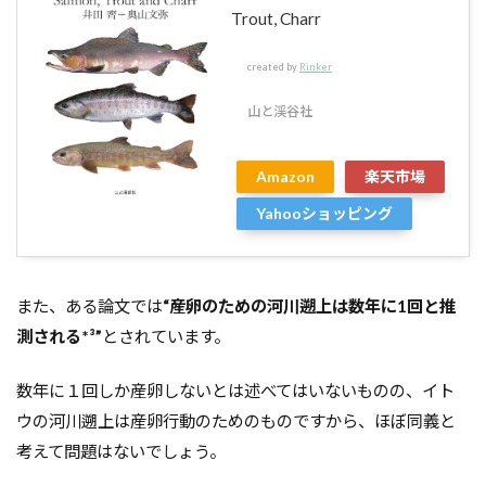
Trout, Charr
created by
Rinker
山と渓谷社
Amazon
楽天市場
Yahooショッピング
また、ある論文では
“産卵のための河川遡上は数年に1回と推
測される*³”
とされています。
数年に１回しか産卵しないとは述べてはいないものの、イト
ウの河川遡上は産卵行動のためのものですから、ほぼ同義と
考えて問題はないでしょう。