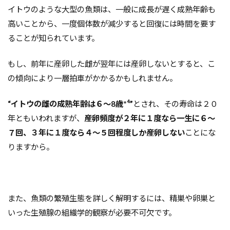
イトウのような大型の魚類は、一般に成長が遅く成熟年齢も
高いことから、一度個体数が減少すると回復には時間を要す
ることが知られています。
もし、前年に産卵した雌が翌年には産卵しないとすると、こ
の傾向により一層拍車がかかるかもしれません。
“イトウの雌の成熟年齢は６～8歳*⁴”
とされ、
その寿命は２０
年ともいわれますが、
産卵頻度が２年に１度なら一生に６～
７回、３年に１度なら４～５回程度しか産卵しない
ことにな
りますから。
また、魚類の繁殖生態を詳しく解明するには、精巣や卵巣と
いった生殖腺の組織学的観察が必要不可欠です。