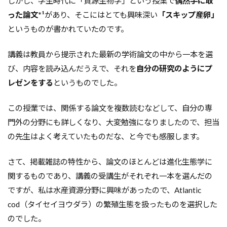
しかし、学生時代に「資源生物学」という授業で
偶然手に取
った論文*¹
があり、そこにはとても興味深い
「スキップ産卵」
というものが書かれていたのです。
講義は教員から提示された最新の学術論文の中から一本を選
び、内容を読み込んだうえで、それを
自分の研究のようにプ
レゼンをする
というものでした。
この授業では、関係する論文を複数読むなどして、自分の専
門外の分野にも詳しくなり、大変勉強になりましたので、担当
の先生はよく考えていたものだな、と今でも感服します。
さて、掲載雑誌の特性から、論文のほとんどは進化生態学に
関するものであり、講義の受講生がそれぞれ一本を選んだの
ですが、私は水産資源分野に興味があったので、Atlantic
cod（タイセイヨウダラ）の繁殖生態を扱ったものを選択した
のでした。