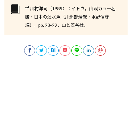
*⁴
川村洋司（1989）：イトウ，山渓カラー名
鑑・日本の淡水魚（川那部浩哉・水野信彦
編），pp. 93-99．山と渓谷社．