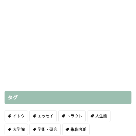
タグ
イトウ
エッセイ
トラウト
人生論
大学院
学術・研究
朱鞠内湖