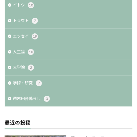
イトウ
10
トラウト
7
エッセイ
19
人生論
10
大学院
2
学術・研究
7
週末田舎暮らし
3
最近の投稿