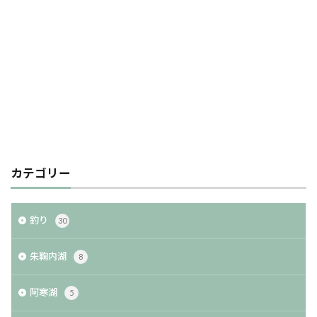
カテゴリー
釣り
30
朱鞠内湖
8
阿寒湖
5