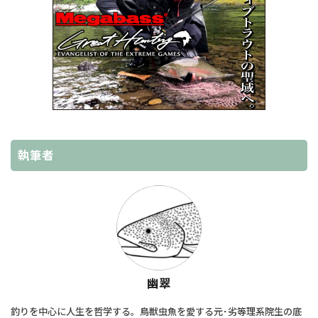
執筆者
幽翠
釣りを中心に人生を哲学する。鳥獣虫魚を愛する元･劣等理系院生の底