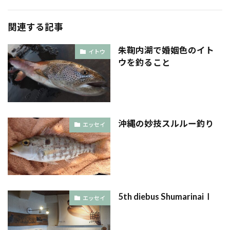
関連する記事
朱鞠内湖で婚姻色のイト
イトウ
ウを釣ること
沖縄の妙技スルルー釣り
エッセイ
5th diebus ShumarinaiⅠ
エッセイ