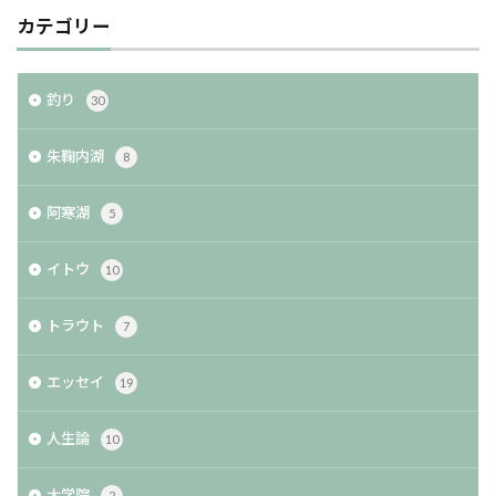
カテゴリー
釣り
30
朱鞠内湖
8
阿寒湖
5
イトウ
10
トラウト
7
エッセイ
19
人生論
10
大学院
2