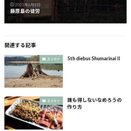
2021年6月8日
藤原島の徒労
関連する記事
5th diebus ShumarinaiⅡ
エッセイ
誰も得しないなめろうの
エッセイ
作り方