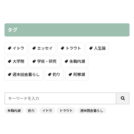
タグ
イトウ
エッセイ
トラウト
人生論
大学院
学術・研究
朱鞠内湖
週末田舎暮らし
釣り
阿寒湖
朱鞠内湖
釣り
イトウ
トラウト
週末田舎暮らし