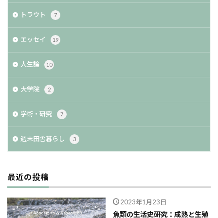
トラウト
7
エッセイ
19
人生論
10
大学院
2
学術・研究
7
週末田舎暮らし
3
最近の投稿
2023年1月23日
魚類の生活史研究：成熟と生殖