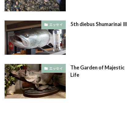
5th diebus Shumarinai Ⅲ
エッセイ
The Garden of Majestic
エッセイ
Life