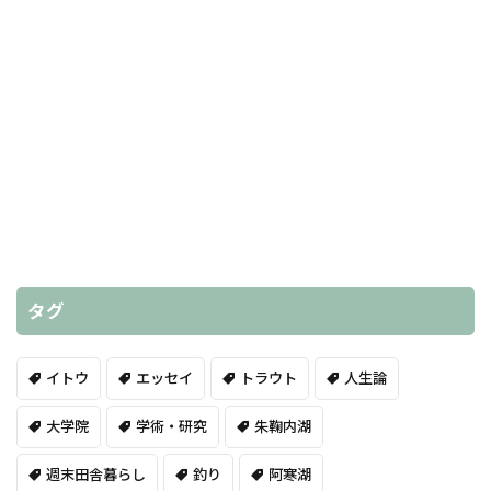
タグ
イトウ
エッセイ
トラウト
人生論
大学院
学術・研究
朱鞠内湖
週末田舎暮らし
釣り
阿寒湖