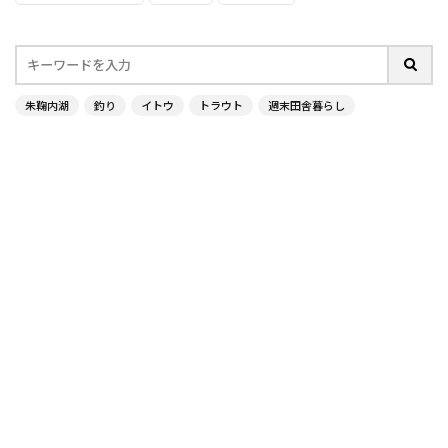
朱鞠内湖
釣り
イトウ
トラウト
週末田舎暮らし