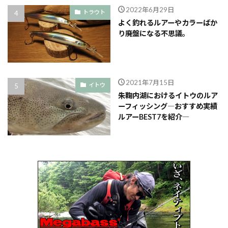
2022年6月29日
トラウト
よく釣れるルアーやカラーばか
り廃盤になる不思議。
2021年7月15日
イトウ
朱鞠内湖におけるイトウのルア
ーフィッシング―おすすめ実績
ルアーBEST7を紹介―