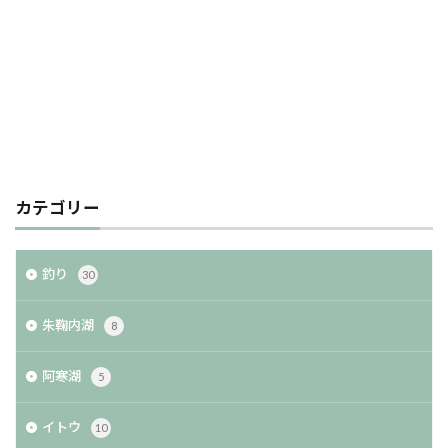
カテゴリー
釣り
30
朱鞠内湖
8
阿寒湖
5
イトウ
10