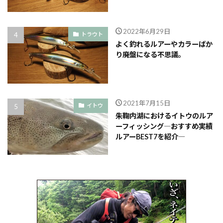
2022年6月29日
トラウト
よく釣れるルアーやカラーばか
り廃盤になる不思議。
2021年7月15日
イトウ
朱鞠内湖におけるイトウのルア
ーフィッシング―おすすめ実績
ルアーBEST7を紹介―