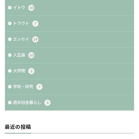
イトウ
10
トラウト
7
エッセイ
19
人生論
10
大学院
2
学術・研究
7
週末田舎暮らし
3
最近の投稿