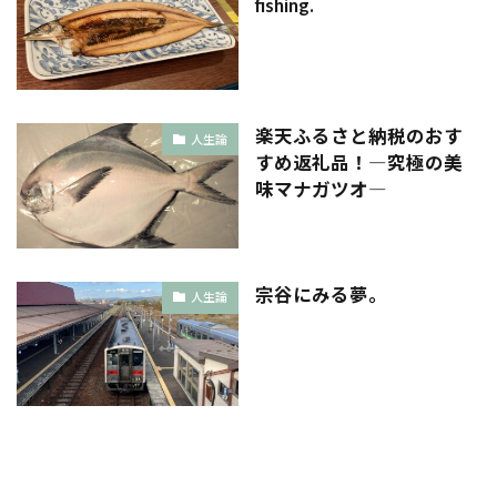
fishing.
楽天ふるさと納税のおす
人生論
すめ返礼品！―究極の美
味マナガツオ―
宗谷にみる夢。
人生論