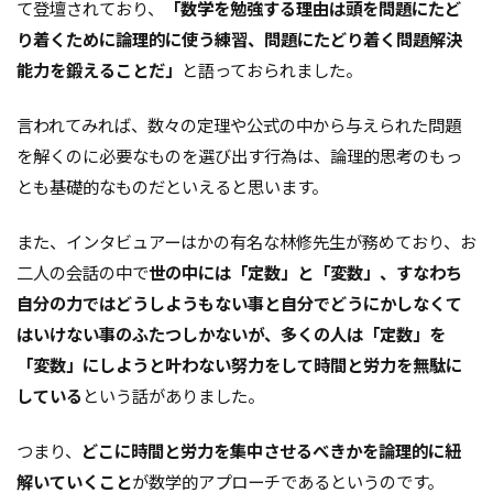
て登壇されており、
「数学を勉強する理由は頭を問題にたど
り着くために論理的に使う練習、問題にたどり着く問題解決
能力を鍛えることだ」
と語っておられました。
言われてみれば、数々の定理や公式の中から与えられた問題
を解くのに必要なものを選び出す行為は、論理的思考のもっ
とも基礎的なものだといえると思います。
また、インタビュアーはかの有名な林修先生が務めており、お
二人の会話の中で
世の中には「定数」と「変数」、すなわち
自分の力ではどうしようもない事と自分でどうにかしなくて
はいけない事のふたつしかないが、多くの人は「定数」を
「変数」にしようと叶わない努力をして時間と労力を無駄に
している
という話がありました。
つまり、
どこに時間と労力を集中させるべきかを論理的に紐
解いていくこと
が数学的アプローチであるというのです。