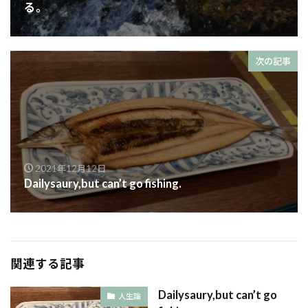
る。
次の記事
2021年12月12日
Dailysaury,but can’t go fishing.
関連する記事
Dailysaury,but can’t go
人生論