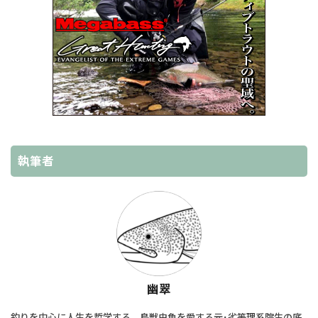
執筆者
幽翠
釣りを中心に人生を哲学する。鳥獣虫魚を愛する元･劣等理系院生の底