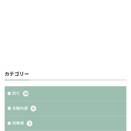
カテゴリー
釣り
30
朱鞠内湖
8
阿寒湖
5