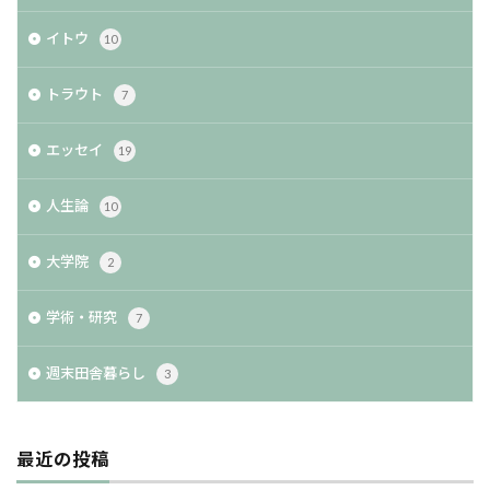
イトウ
10
トラウト
7
エッセイ
19
人生論
10
大学院
2
学術・研究
7
週末田舎暮らし
3
最近の投稿