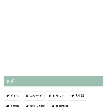
タグ
イトウ
エッセイ
トラウト
人生論
大学院
学術・研究
朱鞠内湖