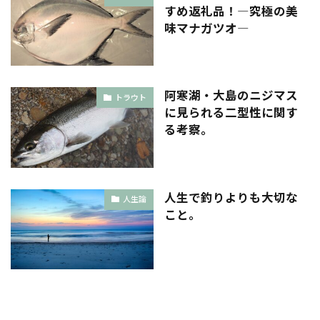
すめ返礼品！―究極の美
味マナガツオ―
阿寒湖・大島のニジマス
トラウト
に見られる二型性に関す
る考察。
人生で釣りよりも大切な
人生論
こと。