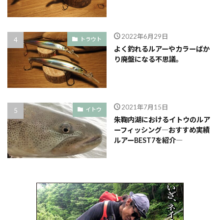
2022年6月29日
トラウト
よく釣れるルアーやカラーばか
り廃盤になる不思議。
2021年7月15日
イトウ
朱鞠内湖におけるイトウのルア
ーフィッシング―おすすめ実績
ルアーBEST7を紹介―