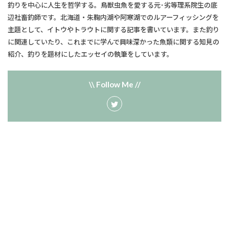
釣りを中心に人生を哲学する。鳥獣虫魚を愛する元･劣等理系院生の底
辺社畜釣師です。北海道・朱鞠内湖や阿寒湖でのルアーフィッシングを
主題として、​イトウやトラウトに関する記事を書いています。また釣り
に関連していたり、​これまでに学んで興味深かった魚類に関する知見の
紹介、釣りを題材にしたエッセイの執筆をしています。
\\ Follow Me //