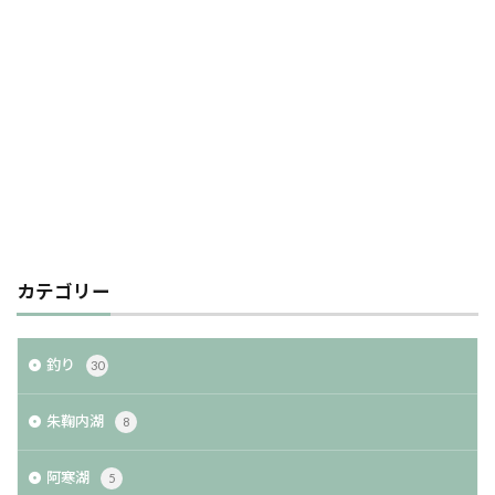
カテゴリー
釣り
30
朱鞠内湖
8
阿寒湖
5