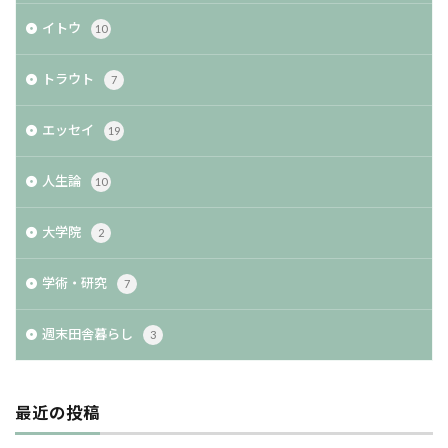
イトウ
10
トラウト
7
エッセイ
19
人生論
10
大学院
2
学術・研究
7
週末田舎暮らし
3
最近の投稿