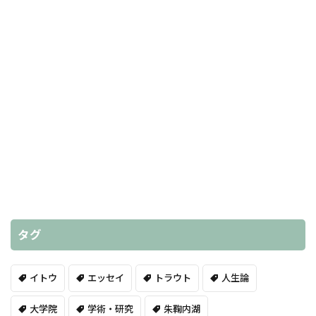
タグ
イトウ
エッセイ
トラウト
人生論
大学院
学術・研究
朱鞠内湖