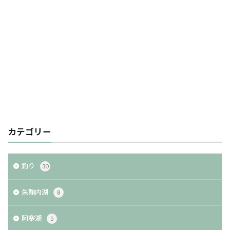
カテゴリー
釣り
30
朱鞠内湖
8
阿寒湖
5