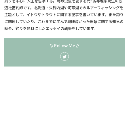
釣りを中心に人生を哲学する。鳥獣虫魚を愛する元･劣等理系院生の底
辺社畜釣師です。北海道・朱鞠内湖や阿寒湖でのルアーフィッシングを
主題として、​イトウやトラウトに関する記事を書いています。また釣り
に関連していたり、​これまでに学んで興味深かった魚類に関する知見の
紹介、釣りを題材にしたエッセイの執筆をしています。
\\ Follow Me //