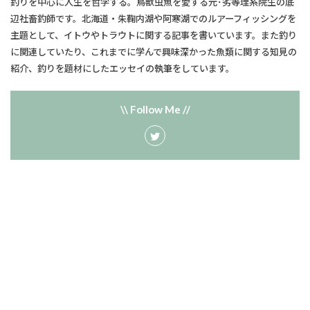
釣りを中心に人生を哲学する。鳥獣虫魚を愛する元･劣等理系院生の底
辺社畜釣師です。北海道・朱鞠内湖や阿寒湖でのルアーフィッシングを
主題として、​イトウやトラウトに関する記事を書いています。また釣り
に関連していたり、​これまでに学んで興味深かった魚類に関する知見の
紹介、釣りを題材にしたエッセイの執筆をしています。
\\ Follow Me //