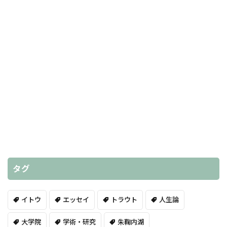
タグ
イトウ
エッセイ
トラウト
人生論
大学院
学術・研究
朱鞠内湖