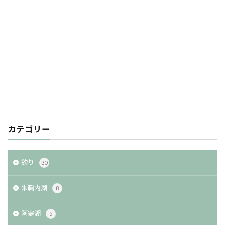
カテゴリー
釣り
30
朱鞠内湖
8
阿寒湖
5