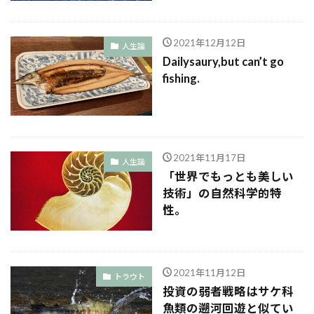
2021年12月12日
人生論
Dailysaury,but can’t go
fishing.
2021年11月17日
人生論
「世界でもっとも美しい
技術」の自然科学的特
性。
2021年11月12日
トラウト
投資の弱者戦略はサケ科
魚類の遡河回遊と似てい