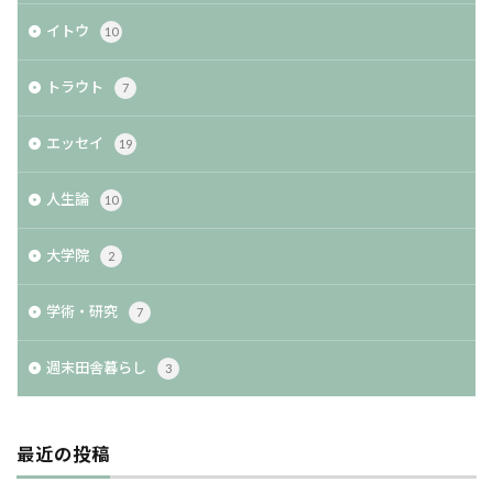
イトウ
10
トラウト
7
エッセイ
19
人生論
10
大学院
2
学術・研究
7
週末田舎暮らし
3
最近の投稿