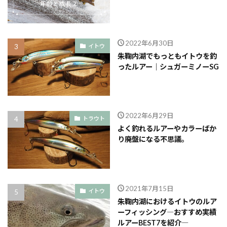
2022年6月30日
イトウ
朱鞠内湖でもっともイトウを釣
ったルアー｜シュガーミノーSG
2022年6月29日
トラウト
よく釣れるルアーやカラーばか
り廃盤になる不思議。
2021年7月15日
イトウ
朱鞠内湖におけるイトウのルア
ーフィッシング―おすすめ実績
ルアーBEST7を紹介―