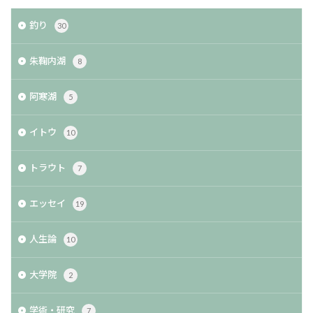
釣り
30
朱鞠内湖
8
阿寒湖
5
イトウ
10
トラウト
7
エッセイ
19
人生論
10
大学院
2
学術・研究
7