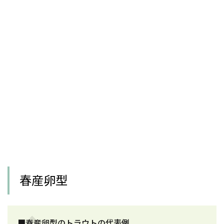
春産卵型
■春産卵型のトラウトの代表例