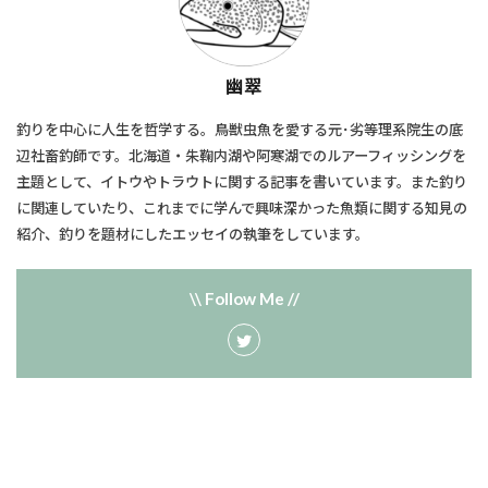
幽翠
釣りを中心に人生を哲学する。鳥獣虫魚を愛する元･劣等理系院生の底
辺社畜釣師です。北海道・朱鞠内湖や阿寒湖でのルアーフィッシングを
主題として、​イトウやトラウトに関する記事を書いています。また釣り
に関連していたり、​これまでに学んで興味深かった魚類に関する知見の
紹介、釣りを題材にしたエッセイの執筆をしています。
\\ Follow Me //