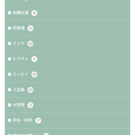
朱鞠内湖
8
阿寒湖
5
イトウ
10
トラウト
7
エッセイ
19
人生論
10
大学院
2
学術・研究
7