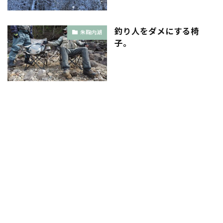
釣り人をダメにする椅
朱鞠内湖
子。