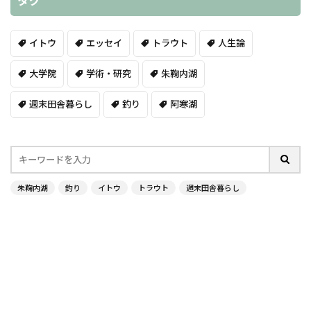
タグ
イトウ
エッセイ
トラウト
人生論
大学院
学術・研究
朱鞠内湖
週末田舎暮らし
釣り
阿寒湖
朱鞠内湖
釣り
イトウ
トラウト
週末田舎暮らし