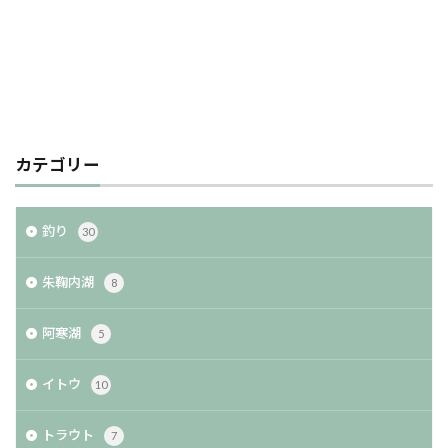
カテゴリー
釣り
30
朱鞠内湖
8
阿寒湖
5
イトウ
10
トラウト
7