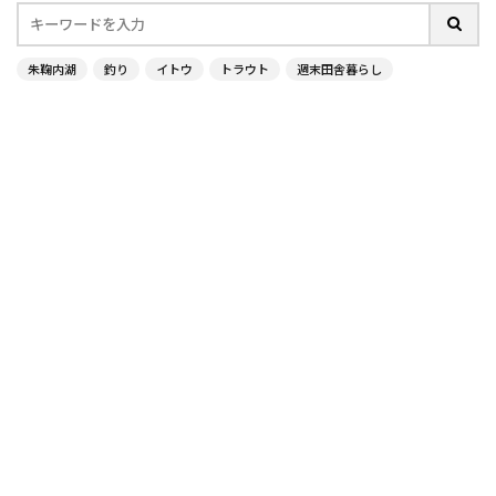
朱鞠内湖
釣り
イトウ
トラウト
週末田舎暮らし