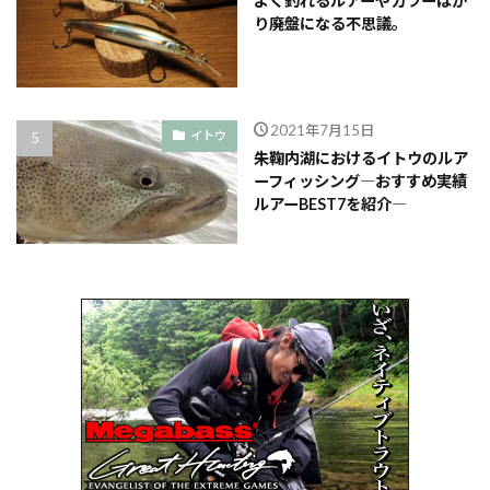
よく釣れるルアーやカラーばか
り廃盤になる不思議。
2021年7月15日
イトウ
朱鞠内湖におけるイトウのルア
ーフィッシング―おすすめ実績
ルアーBEST7を紹介―