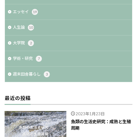
エッセイ
19
人生論
10
大学院
2
学術・研究
7
週末田舎暮らし
3
最近の投稿
2023年1月23日
魚類の生活史研究：成熟と生殖
周期