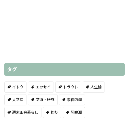
タグ
イトウ
エッセイ
トラウト
人生論
大学院
学術・研究
朱鞠内湖
週末田舎暮らし
釣り
阿寒湖