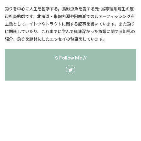
釣りを中心に人生を哲学する。鳥獣虫魚を愛する元･劣等理系院生の底
辺社畜釣師です。北海道・朱鞠内湖や阿寒湖でのルアーフィッシングを
主題として、​イトウやトラウトに関する記事を書いています。また釣り
に関連していたり、​これまでに学んで興味深かった魚類に関する知見の
紹介、釣りを題材にしたエッセイの執筆をしています。
\\ Follow Me //