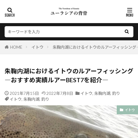
HOME
イトウ
朱鞠内湖におけるイトウのルアーフィッシング―
朱鞠内湖におけるイトウのルアーフィッシング
―おすすめ実績ルアーBEST7を紹介―
2021年7月15日
2022年7月8日
イトウ
,
朱鞠内湖
,
釣り
イトウ
,
朱鞠内湖
,
釣り
イトウ